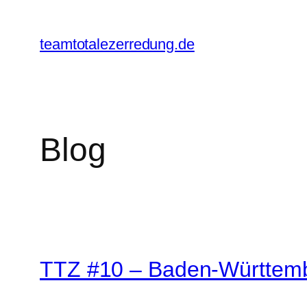
Zum
Inhalt
teamtotalezerredung.de
springen
Blog
TTZ #10 – Baden-Württemb