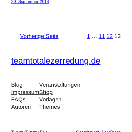
20. September 2018
←
Vorherige Seite
1
…
11
12
13
teamtotalezerredung.de
Blog
Veranstaltungen
Impressum
Shop
FAQs
Vorlagen
Autoren
Themes