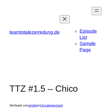
Zum
Inhalt
springen
Episode
teamtotalezerredung.de
List
Sample
Page
TTZ #1.5 – Chico
Verfasst von
andre
in
Uncategorized