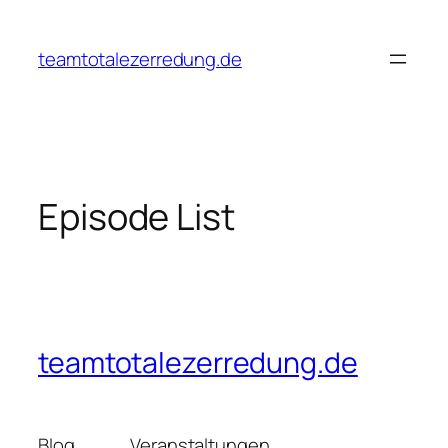
Zum
Inhalt
teamtotalezerredung.de
springen
Episode List
teamtotalezerredung.de
Blog
Veranstaltungen