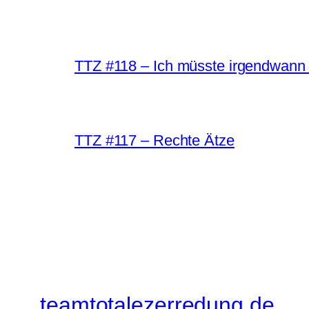
TTZ #118 – Ich müsste irgendwann 
TTZ #117 – Rechte Ätze
teamtotalezerredung.de