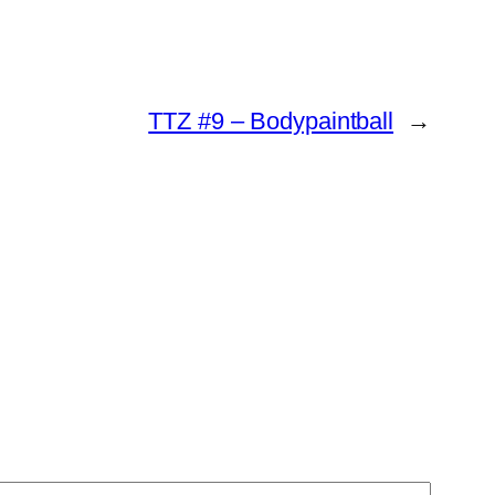
TTZ #9 – Bodypaintball
→