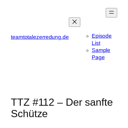
Zum
Inhalt
springen
Episode
teamtotalezerredung.de
List
Sample
Page
TTZ #112 – Der sanfte
Schütze