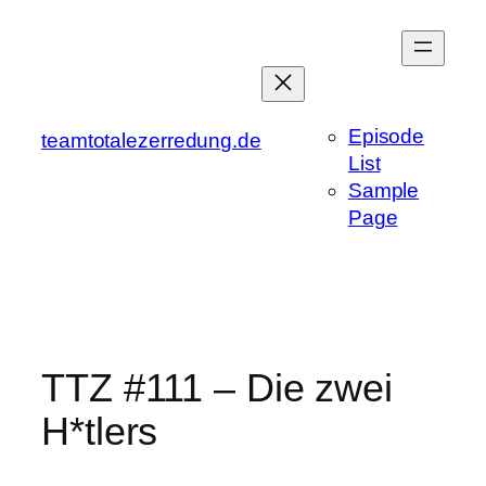
Zum
Inhalt
springen
Episode
teamtotalezerredung.de
List
Sample
Page
TTZ #111 – Die zwei
H*tlers