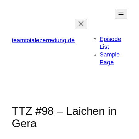
Zum
Inhalt
springen
Episode
teamtotalezerredung.de
List
Sample
Page
TTZ #98 – Laichen in
Gera