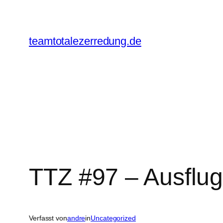
Zum
Inhalt
springen
teamtotalezerredung.de
TTZ #97 – Ausflug
Verfasst von
andre
in
Uncategorized