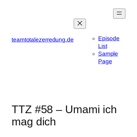
Zum
Inhalt
springen
Episode
teamtotalezerredung.de
List
Sample
Page
TTZ #58 – Umami ich
mag dich