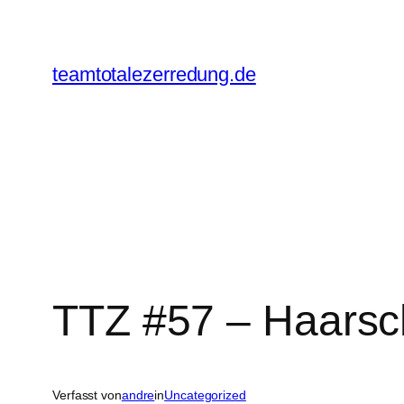
Zum
Inhalt
springen
teamtotalezerredung.de
TTZ #57 – Haarsc
Verfasst von
andre
in
Uncategorized