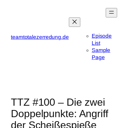
Zum
Inhalt
springen
Episode
teamtotalezerredung.de
List
Sample
Page
TTZ #100 – Die zwei
Doppelpunkte: Angriff
der Scheißespieße