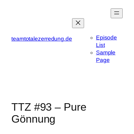
Zum
Inhalt
springen
Episode
teamtotalezerredung.de
List
Sample
Page
TTZ #93 – Pure
Gönnung