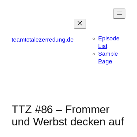
Zum
Inhalt
springen
Episode
teamtotalezerredung.de
List
Sample
Page
TTZ #86 – Frommer
und Werbst decken auf