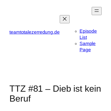
Zum
Inhalt
springen
Episode
teamtotalezerredung.de
List
Sample
Page
TTZ #81 – Dieb ist kein
Beruf