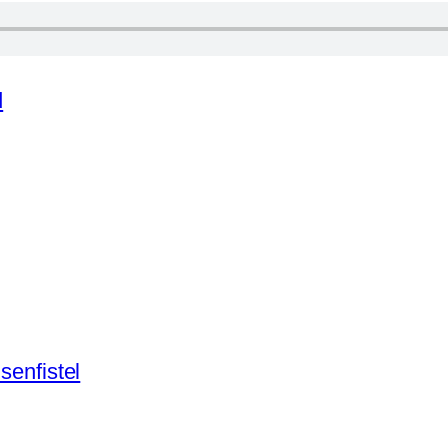
d
senfistel