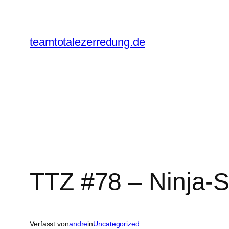
Zum
Inhalt
springen
teamtotalezerredung.de
TTZ #78 – Ninja-St
Verfasst von
andre
in
Uncategorized