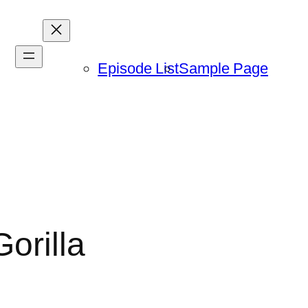
Episode List
Sample Page
orilla