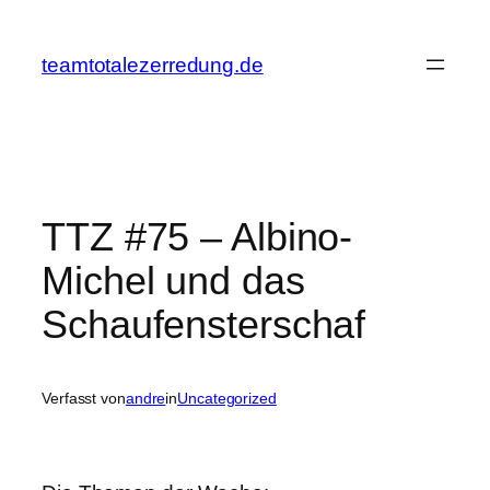
Zum
Inhalt
teamtotalezerredung.de
springen
TTZ #75 – Albino-
Michel und das
Schaufensterschaf
Verfasst von
andre
in
Uncategorized