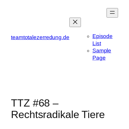
Zum
Inhalt
springen
Episode
teamtotalezerredung.de
List
Sample
Page
TTZ #68 –
Rechtsradikale Tiere