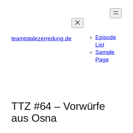
Zum
Inhalt
springen
Episode
teamtotalezerredung.de
List
Sample
Page
TTZ #64 – Vorwürfe
aus Osna