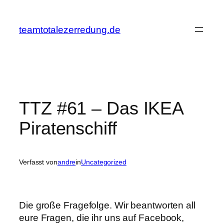
Zum
Inhalt
teamtotalezerredung.de
springen
TTZ #61 – Das IKEA
Piratenschiff
Verfasst von
andre
in
Uncategorized
Die große Fragefolge. Wir beantworten all
eure Fragen, die ihr uns auf Facebook,