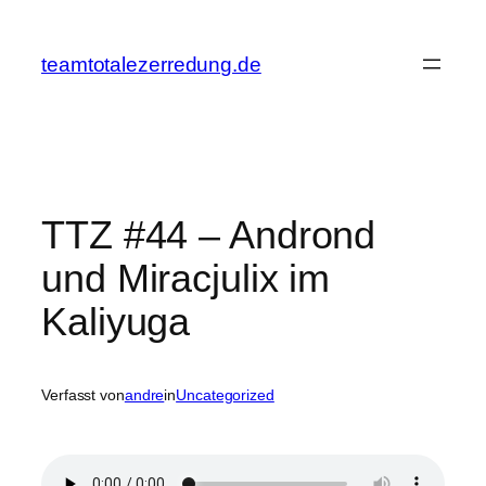
Zum
Inhalt
teamtotalezerredung.de
springen
TTZ #44 – Andrond
und Miracjulix im
Kaliyuga
Verfasst von
andre
in
Uncategorized