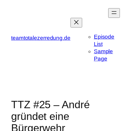
Zum
Inhalt
springen
Episode
teamtotalezerredung.de
List
Sample
Page
TTZ #25 – André
gründet eine
Bürgerwehr