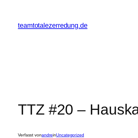
Zum
Inhalt
springen
teamtotalezerredung.de
TTZ #20 – Hauska
Verfasst von
andre
in
Uncategorized