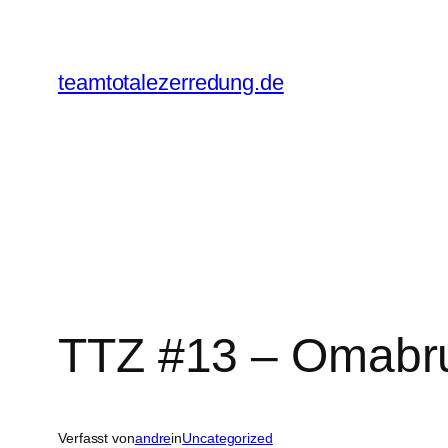
Zum
Inhalt
springen
teamtotalezerredung.de
TTZ #13 – Omabr
Verfasst von
andre
in
Uncategorized